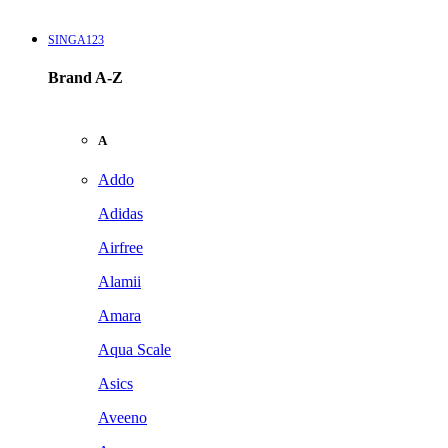
SINGA123
Brand A-Z
A
Addo
Adidas
Airfree
Alamii
Amara
Aqua Scale
Asics
Aveeno