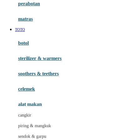
perabotan
Happy Tummy
Hauck
matras
Havaianas
TOTO
Hegen
botol
Hot Wheels
sterilizer & warmers
Hybrid
soothers & teethers
I
Inlacta DHA
celemek
Interlac
alat makan
Ivenet
cangkir
J
piring & mangkuk
Jack N Jill
sendok & garpu