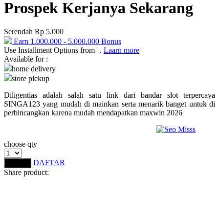
Prospek Kerjanya Sekarang
Q
Serendah
Rp 5.000
QV Baby
Earn
1.000.000
-
5.000.000
Bonus
Use Installment Options from
.
Laarn more
R
Available for :
home delivery
Real Shades
store pickup
Red Castle
Diligentias adalah salah satu link dari bandar slot terpercaya
SINGA123 yang mudah di mainkan serta menarik banget untuk di
Ribbon Madness
perbincangkan karena mudah mendapatkan maxwin 2026
S
choose qty
Sebamed
DAFTAR
LOGIN
Silver Cross
Share product:
Simply Idea
Skip Hop
Spectra