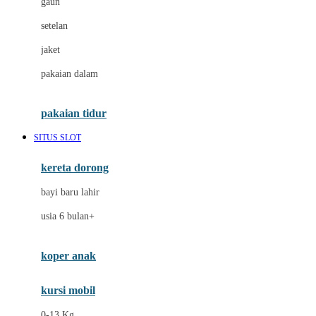
gaun
Dae Organics
setelan
Docare
jaket
Doona
pakaian dalam
Down To Earth
Drew
pakaian tidur
Dr. Brown's
SITUS SLOT
E
kereta dorong
ELC
bayi baru lahir
Ergobaby
usia 6 bulan+
Expert Care
koper anak
Ezyroller
kursi mobil
F
0-13 Kg