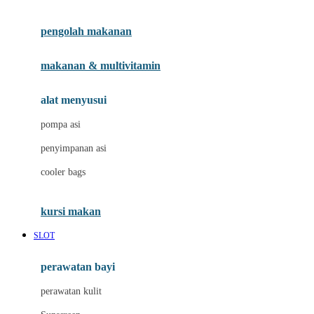
Joie
pengolah makanan
Joolz
Jujube
makanan & multivitamin
K
alat menyusui
Kiddycuts
pompa asi
Kumon
penyimpanan asi
L
cooler bags
Leapfrog
kursi makan
Leclerc
SLOT
Lee Vierra
Lillebaby
perawatan bayi
Little Bird Told Me
perawatan kulit
Little Miss Janis