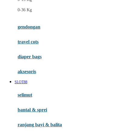
Felt So Sweet
0-36 Kg
Fisher Price
Flipper
gendongan
Friends Of Sally
travel cots
G
diaper bags
Gb
Geko
aksesoris
Graco
SLOT88
Gund
selimut
H
bantal & sprei
Habbie
Haenim
ranjang bayi & balita
Happy Horse