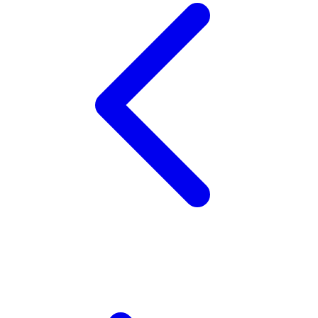
Squishmallows
Starbooks
Stick-O
Stokke
Sudocrem
Sumimo
Sunnylife
Sun-Staches
Swimava
T
Tommee Tippee
Trunki
Tutti Bambini